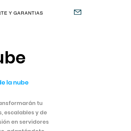
TE Y GARANTIAS
ube
de la nube
ransformarán tu
, escalables y de
sión en servidores