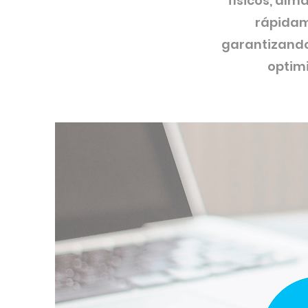
físicos, al
rápidam
garantizando
optimi