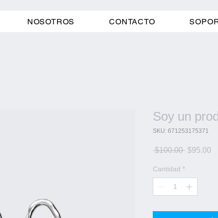
NOSOTROS
CONTACTO
SOPOR
Soy un pro
SKU: 671253175371
Precio
P
 $100.00 
$95.00
d
of
Cantidad
*