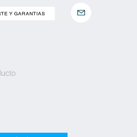
TE Y GARANTIAS
ducto
recio
e
erta