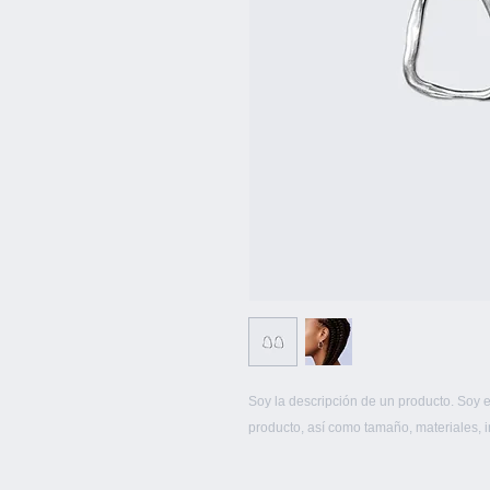
Soy la descripción de un producto. Soy el
producto, así como tamaño, materiales, i